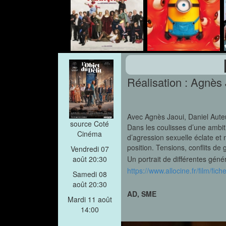
Réalisation : Agnès
Avec Agnès Jaoui, Daniel Aute
source Coté
Dans les coulisses d’une ambi
Cinéma
d’agression sexuelle éclate et
position. Tensions, conflits de
Vendredi 07
Un portrait de différentes géné
août 20:30
https://www.allocine.fr/film/f
Samedi 08
août 20:30
AD, SME
Mardi 11 août
14:00