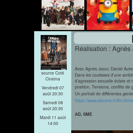
Réalisation : Agnès
Avec Agnès Jaoui, Daniel Aute
source Coté
Dans les coulisses d’une ambi
Cinéma
d’agression sexuelle éclate et
position. Tensions, conflits de
Vendredi 07
Un portrait de différentes géné
août 20:30
https://www.allocine.fr/film/f
Samedi 08
août 20:30
AD, SME
Mardi 11 août
14:00