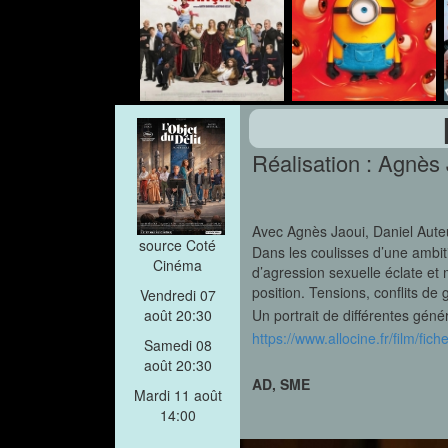
Réalisation : Agnès
Avec Agnès Jaoui, Daniel Aute
source Coté
Dans les coulisses d’une ambi
Cinéma
d’agression sexuelle éclate et
position. Tensions, conflits de
Vendredi 07
Un portrait de différentes géné
août 20:30
https://www.allocine.fr/film/f
Samedi 08
août 20:30
AD, SME
Mardi 11 août
14:00